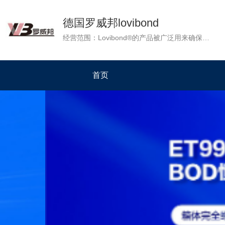
德国罗威邦lovibond
经营范围：Lovibond®的产品被广泛用来确保各地的水质。水是生命和水质分析的基础，它的净化是基本的生活质量。Lovibond®团队致力于从事水质分析，重要的是值得可靠的和信赖的科技产品。 Lovibond®的产品是质量的代名词，准确性和可靠性，并在超过120个国家的企业提供了测定不同类型的水产品：游泳池水，饮用水，污水，地表水和地下水，未经处理的水和废水，通过冷却水和锅炉水。
首页