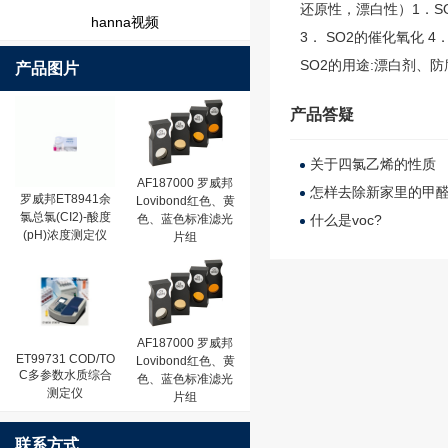
还原性，漂白性）1．SO
hanna视频
3． SO2的催化氧化 
SO2的用途:漂白剂、
产品图片
产品答疑
关于四氯乙烯的性质
AF187000 罗威邦
怎样去除新家里的甲
罗威邦ET8941余
Lovibond红色、黄
氯总氯(CI2)-酸度
色、蓝色标准滤光
什么是voc?
(pH)浓度测定仪
片组
AF187000 罗威邦
ET99731 COD/TO
Lovibond红色、黄
C多参数水质综合
色、蓝色标准滤光
测定仪
片组
联系方式