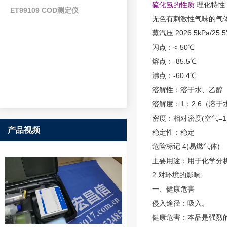
硫化氢的性质
理化特性
ET99109 COD测定仪
无色有刺激性气味的气
蒸汽压 2026.5kPa/25.
闪点：<-50℃
熔点：-85.5℃
沸点：-60.4℃
溶解性：溶于水、乙醇
溶解度：1：2.6（溶于
密度：相对密度(空气=1)
产品视频
稳定性：稳定
危险标记 4(易燃气体)
主要用途：用于化学分
2.对环境的影响:
一、健康危害
侵入途径：吸入。
健康危害：本品是强烈