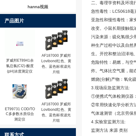
二、毒理学资料及环境
hanna视频
急性毒性：LC50618毫
亚急性和慢性毒性：家兔
产品图片
改变。小鼠长期接触低
污染来源：硫化氢很少
种生产过程中以及自然
生。开挖和整治沼泽地
AF187000 罗威邦
罗威邦ET8941余
Lovibond红色、黄
危险特性：易燃，与空
氯总氯(CI2)-酸度
色、蓝色标准滤光
炸。气体比空气重，能
(pH)浓度测定仪
片组
燃烧(分解)产物：氧化
3.现场应急监测方法:
①便携式气体检测仪器
AF187000 罗威邦
②常用快速化学分析方
ET99731 COD/TO
Lovibond红色、黄
气体速测管（北京劳保
C多参数水质综合
色、蓝色标准滤光
测定仪
片组
4.实验室监测方法:
监测方法 来源 类别
联系方式