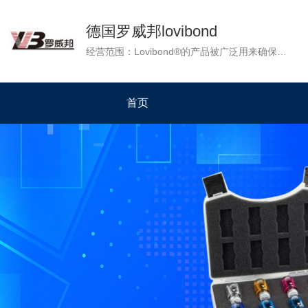
德国罗威邦lovibond
经营范围：Lovibond®的产品被广泛用来确保各地的水质。水是生命和水质分析的基础，它的净化是基本的生活质量。Lovibond®团队致力于从事水质分析，重要的是值得可靠的和信赖的科技产品。 Lovibond®的产品是质量的代名词，准确性和可靠性，并在超过120个国家的企业提供了测定不同类型的水产品：游泳池水，饮用水，污水，地表水和地下水，未经处理的水和废水，通过冷却水和锅炉水。
首页