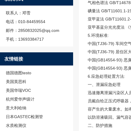
气相色谱法 GB/T14678
碘量法 GB/T11601.1-
联系人：邓雪
亚甲蓝法 GB/T11601.2
电话：010-84459554
亚甲基蓝分光光度法 《
邮件：2850832025@qq.com
5.环境标准:
手机：13693384717
中国(TJ36-79) 车
中国(TJ36-79) 居
友情链接
中国(GB14554-93) 
中国(GB14554-93) 
德国德图testo
6.应急处理处置方法:
美国英思科
一、泄漏应急处理
美国华瑞VOC
迅速撤离泄漏污染区人员
杭州爱华声级计
员戴自给正压式呼吸器
意大利哈纳
容产生的大量废水。如
日本GASTEC检测管
以防溶液吸回。漏气容
水质检测仪
二、防护措施