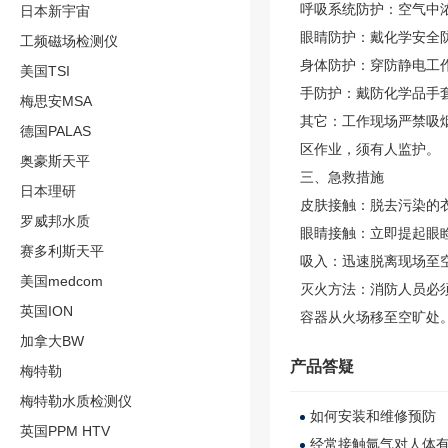
呼吸系统防护：空气中
日本新宇宙
眼睛防护：戴化学安全
工频磁场检测仪
身体防护：穿防静电工
美国TSI
手防护：戴防化学品手
梅思安MSA
其它：工作现场严禁吸
德国PALAS
区作业，须有人监护。
奥豪斯天平
三、急救措施
日本理研
皮肤接触：脱去污染的
罗威邦水质
眼睛接触：立即提起眼
赛多利斯天平
吸入：迅速脱离现场至
美国medcom
灭火方法：消防人员必
英国ION
容器从火场移至空旷处
加拿大BW
产品答疑
梅特勒
梅特勒水质检测仪
如何安装和维修预防
英国PPM HTV
经常接触氩气对人体