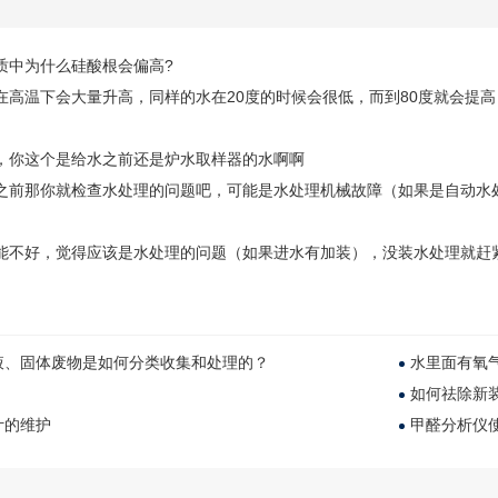
质中为什么硅酸根会偏高
?
在高温下会大量升高，同样的水在20度的时候会很低，而到80度就会提高
，你这个是给水之前还是炉水取样器的水啊啊
之前那你就检查水处理的问题吧，可能是水处理机械故障（如果是自动水
能不好，觉得应该是水处理的问题（如果进水有加装），没装水处理就赶
液、固体废物是如何分类收集和处理的？
水里面有氧
如何祛除新
计的维护
甲醛分析仪