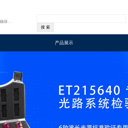
经营范围：Lovibond®的产品被广泛用来确保各地的水质。水是生命和水质分析的基础，它的净化是基本的生活质量。Lovibond®团队致力于从事水质分析，重要的是值得可靠的和信赖的科技产品。 Lovibond®的产品是质量的代名词，准确性和可靠性，并在超过120个国家的企业提供了测定不同类型的水产品：游泳池水，饮用水，污水，地表水和地下水，未经处理的水和废水，通过冷却水和锅炉水。
产品展示