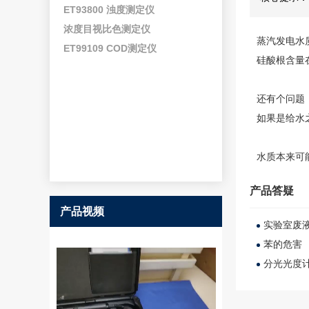
ET93800 浊度测定仪
浓度目视比色测定仪
蒸汽发电水
ET99109 COD测定仪
硅酸根含量
还有个问题
如果是给水
水质本来可
产品答疑
产品视频
实验室废
苯的危害
分光光度