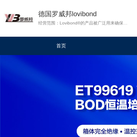
德国罗威邦lovibond
经营范围：Lovibond®的产品被广泛用来确保各地的水质。水是生命和水质分析的基础，它的净化是基本的生活质量。Lovibond®团队致力于从事水质分析，重要的是值得可靠的和信赖的科技产品。 Lovibond®的产品是质量的代名词，准确性和可靠性，并在超过120个国家的企业提供了测定不同类型的水产品：游泳池水，饮用水，污水，地表水和地下水，未经处理的水和废水，通过冷却水和锅炉水。
首页