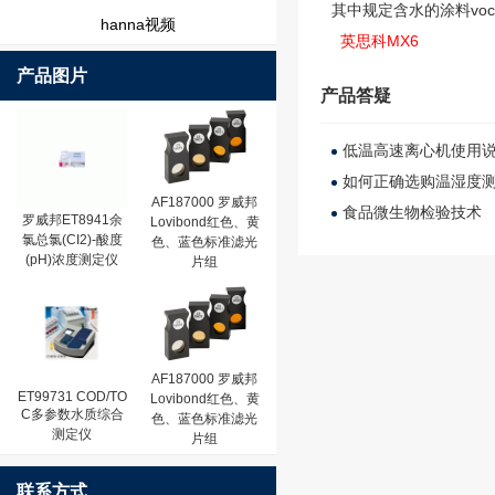
其中规定含水的涂料voc
hanna视频
英思科MX6
产品图片
产品答疑
低温高速离心机使用
如何正确选购温湿度
AF187000 罗威邦
食品微生物检验技术
罗威邦ET8941余
Lovibond红色、黄
氯总氯(CI2)-酸度
色、蓝色标准滤光
(pH)浓度测定仪
片组
AF187000 罗威邦
ET99731 COD/TO
Lovibond红色、黄
C多参数水质综合
色、蓝色标准滤光
测定仪
片组
联系方式