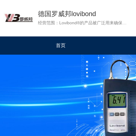
德国罗威邦lovibond
经营范围：Lovibond®的产品被广泛用来确保各地的水质。水是生命和水质分析的基础，它的净化是基本的生活质量。Lovibond®团队致力于从事水质分析，重要的是值得可靠的和信赖的科技产品。 Lovibond®的产品是质量的代名词，准确性和可靠性，并在超过120个国家的企业提供了测定不同类型的水产品：游泳池水，饮用水，污水，地表水和地下水，未经处理的水和废水，通过冷却水和锅炉水。
首页