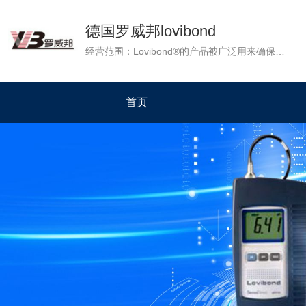
德国罗威邦lovibond
经营范围：Lovibond®的产品被广泛用来确保各地的水质。水是生命和水质分析的基础，它的净化是基本的生活质量。Lovibond®团队致力于从事水质分析，重要的是值得可靠的和信赖的科技产品。 Lovibond®的产品是质量的代名词，准确性和可靠性，并在超过120个国家的企业提供了测定不同类型的水产品：游泳池水，饮用水，污水，地表水和地下水，未经处理的水和废水，通过冷却水和锅炉水。
首页